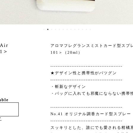
ir
アロマフレグランスミストカード型スプレー「
01＞
101＞（20ml）
-----------------------------------------
★デザイン性と携帯性がバツグン
-----------------------------------------
・斬新なデザイン
・バッグに入れても邪魔にならない携帯
able
-----------------------------------------
No.41 オリジナル調香カード型スプレー
け
-----------------------------------------
スッキリとした、誰にでも愛される柑橘系