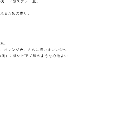
のカード型スプレー版。
入れるための香り。
橘系。
り、オレンジ色、さらに濃いオレンジへ
の奥）に細いピアノ線のような心地よい