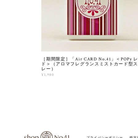
［期間限定］「Air CARD No.41」＜POPy 
ド＞（アロマフレグランスミストカード型ス
レー）
¥1,980
プライバシーポリシー
特定