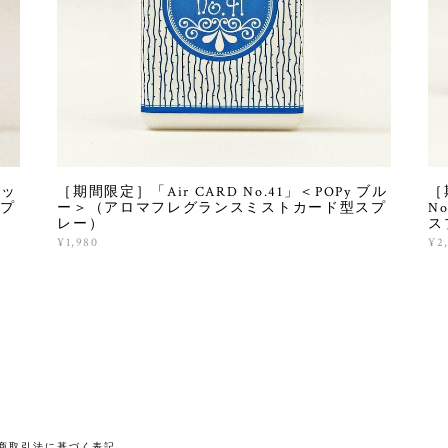
レッ
［期間限定］「Air CARD No.41」＜POPy ブル
［
プ
ー＞（アロマフレグランスミストカード型スプ
N
レー）
ス
¥1,980
¥2
商取引法に基づく表記