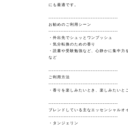
にも最適です。
-----------------------------------------
お勧めのご利用シーン
-----------------------------------------
・外出先でシュッとワンプッシュ
・気分転換のための香り
・読書や受験勉強など、心静かに集中力
など
-----------------------------------------
ご利用方法
-----------------------------------------
・香りを楽しみたいとき、楽しみたいと
-----------------------------------------
ブレンドしている主なエッセンシャルオ
-----------------------------------------
・タンジェリン