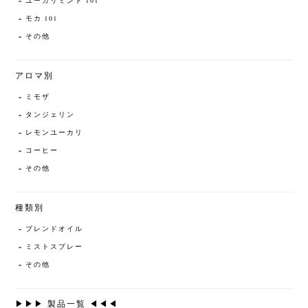
ユーカリミント 101
モカ 101
その他
アロマ別
ミモザ
タンジェリン
レモンユーカリ
コーヒー
その他
種類別
ブレンドオイル
ミストスプレー
その他
▶▶▶ 製品一覧 ◀◀◀