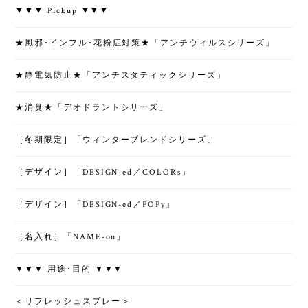
▼▼▼ Pickup ▼▼▼
★風邪･インフル･花粉症対策★「アンチウィルスシリーズ」
★静電気防止★「アンチスタティックシリーズ」
★消臭★「デオドラントシリーズ」
［冬期限定］「ウィンターブレンドシリーズ」
［デザイン］「DESIGN-ed／COLORs」
［デザイン］「DESIGN-ed／POPy」
［名入れ］「NAME-on」
▼▼▼ 用途･目的 ▼▼▼
＜リフレッシュスプレー＞