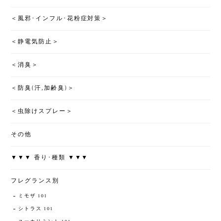
＜風邪･インフル･花粉症対策＞
＜静電気防止＞
＜消臭＞
＜防臭(汗,加齢臭)＞
＜虫除けスプレー＞
その他
▼▼▼ 香り･種類 ▼▼▼
フレグランス別
ミモザ 101
シトラス 101