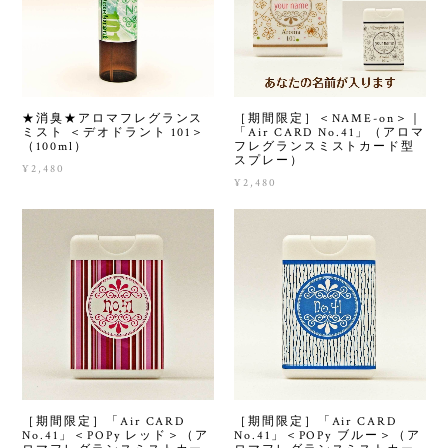
★消臭★アロマフレグランス
［期間限定］＜NAME-on＞｜
ミスト ＜デオドラント 101＞
「Air CARD No.41」（アロマ
（100ml）
フレグランスミストカード型
スプレー）
¥2,480
¥2,480
［期間限定］「Air CARD
［期間限定］「Air CARD
No.41」＜POPy レッド＞（ア
No.41」＜POPy ブルー＞（ア