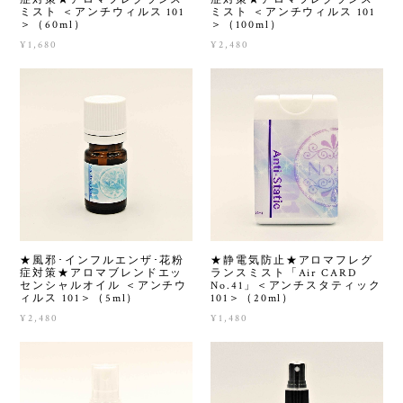
ミスト ＜アンチウィルス 101
ミスト ＜アンチウィルス 101
＞（60ml）
＞（100ml）
¥1,680
¥2,480
★風邪･インフルエンザ･花粉
★静電気防止★アロマフレグ
症対策★アロマブレンドエッ
ランスミスト「Air CARD
センシャルオイル ＜アンチウ
No.41」＜アンチスタティック
ィルス 101＞（5ml）
101＞（20ml）
¥2,480
¥1,480