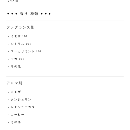
その他
▼▼▼ 香り･種類 ▼▼▼
フレグランス別
ミモザ 101
シトラス 101
ユーカリミント 101
モカ 101
その他
アロマ別
ミモザ
タンジェリン
レモンユーカリ
コーヒー
その他