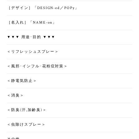
［デザイン］「DESIGN-ed／POPy」
［名入れ］「NAME-on」
▼▼▼ 用途･目的 ▼▼▼
＜リフレッシュスプレー＞
＜風邪･インフル･花粉症対策＞
＜静電気防止＞
＜消臭＞
＜防臭(汗,加齢臭)＞
＜虫除けスプレー＞