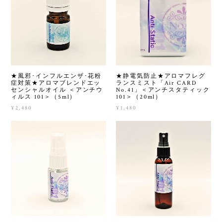
★風邪･インフルエンザ･花粉
★静電気防止★アロマフレグ
症対策★アロマブレンドエッ
ランスミスト「Air CARD
センシャルオイル ＜アンチウ
No.41」＜アンチスタティック
ィルス 101＞（5ml）
101＞（20ml）
¥2,480
¥1,480