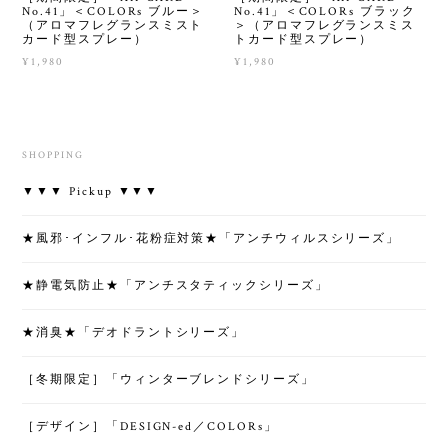
No.41」＜COLORs ブルー＞
No.41」＜COLORs ブラック
（アロマフレグランスミスト
＞（アロマフレグランスミス
カード型スプレー）
トカード型スプレー）
¥1,980
¥1,980
SHOPPING
▼▼▼ Pickup ▼▼▼
★風邪･インフル･花粉症対策★「アンチウィルスシリーズ」
★静電気防止★「アンチスタティックシリーズ」
★消臭★「デオドラントシリーズ」
［冬期限定］「ウィンターブレンドシリーズ」
［デザイン］「DESIGN-ed／COLORs」