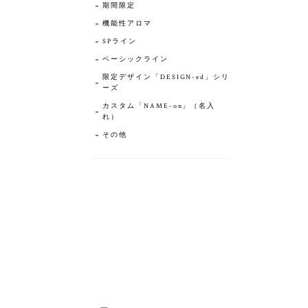
期間限定
機能性アロマ
SPライン
ベーシックライン
限定デザイン「DESIGN-ed」シリ
ーズ
カスタム「NAME-on」（名入
れ）
その他