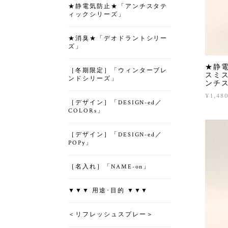
★静電気防止★「アンチスタテ
ィックシリーズ」
★消臭★「デオドラントシリー
ズ」
★静
［冬期限定］「ウィンターブレ
スミス
ンドシリーズ」
ンチス
¥1,48
［デザイン］「DESIGN-ed／
COLORs」
［デザイン］「DESIGN-ed／
POPy」
［名入れ］「NAME-on」
▼▼▼ 用途･目的 ▼▼▼
＜リフレッシュスプレー＞