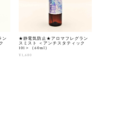
ラン
★静電気防止★アロマフレグラン
ク
スミスト ＜アンチスタティック
101＞（60ml）
¥1,680