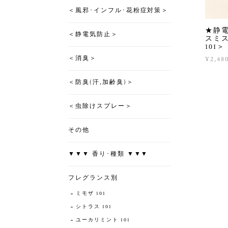
＜風邪･インフル･花粉症対策＞
★静
＜静電気防止＞
スミ
101＞
＜消臭＞
¥2,48
＜防臭(汗,加齢臭)＞
＜虫除けスプレー＞
その他
▼▼▼ 香り･種類 ▼▼▼
フレグランス別
ミモザ 101
シトラス 101
ユーカリミント 101