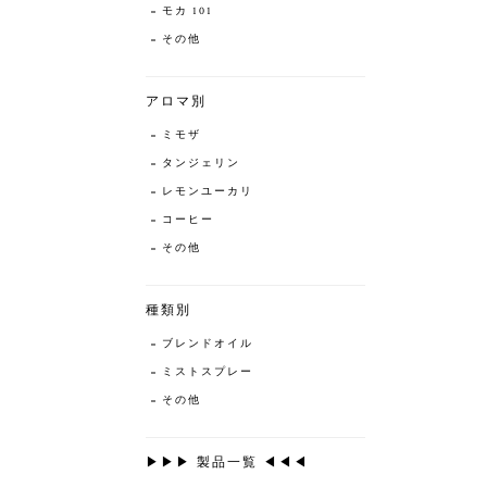
モカ 101
その他
アロマ別
ミモザ
タンジェリン
レモンユーカリ
コーヒー
その他
種類別
ブレンドオイル
ミストスプレー
その他
▶▶▶ 製品一覧 ◀◀◀