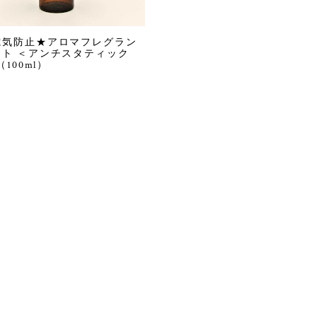
電気防止★アロマフレグラン
スト ＜アンチスタティック
（100ml）
0