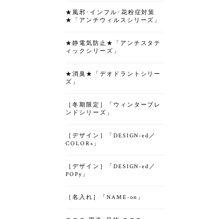
★風邪･インフル･花粉症対策
★「アンチウィルスシリーズ」
★静電気防止★「アンチスタテ
ィックシリーズ」
★消臭★「デオドラントシリー
ズ」
［冬期限定］「ウィンターブレ
ンドシリーズ」
［デザイン］「DESIGN-ed／
COLORs」
［デザイン］「DESIGN-ed／
POPy」
［名入れ］「NAME-on」