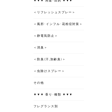
▼▼▼ 用途･目的 ▼▼▼
＜リフレッシュスプレー＞
＜風邪･インフル･花粉症対策＞
＜静電気防止＞
＜消臭＞
＜防臭(汗,加齢臭)＞
＜虫除けスプレー＞
その他
▼▼▼ 香り･種類 ▼▼▼
フレグランス別