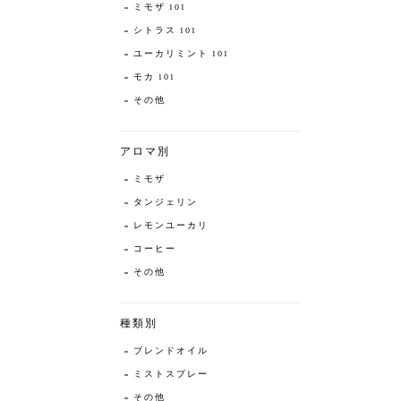
ミモザ 101
シトラス 101
ユーカリミント 101
モカ 101
その他
アロマ別
ミモザ
タンジェリン
レモンユーカリ
コーヒー
その他
種類別
ブレンドオイル
ミストスプレー
その他