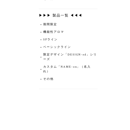
▶▶▶ 製品一覧 ◀◀◀
期間限定
機能性アロマ
SPライン
ベーシックライン
限定デザイン「DESIGN-ed」シリ
ーズ
カスタム「NAME-on」（名入
れ）
その他