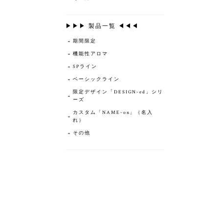
▶▶▶ 製品一覧 ◀◀◀
期間限定
機能性アロマ
SPライン
ベーシックライン
限定デザイン「DESIGN-ed」シリ
ーズ
カスタム「NAME-on」（名入
れ）
その他