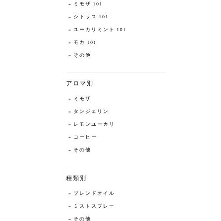
ミモザ 101
シトラス 101
ユーカリミント 101
モカ 101
その他
アロマ別
ミモザ
タンジェリン
レモンユーカリ
コーヒー
その他
種類別
ブレンドオイル
ミストスプレー
その他