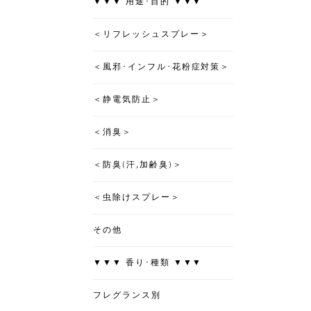
▼▼▼ 用途･目的 ▼▼▼
＜リフレッシュスプレー＞
＜風邪･インフル･花粉症対策＞
＜静電気防止＞
＜消臭＞
＜防臭(汗,加齢臭)＞
＜虫除けスプレー＞
その他
▼▼▼ 香り･種類 ▼▼▼
フレグランス別