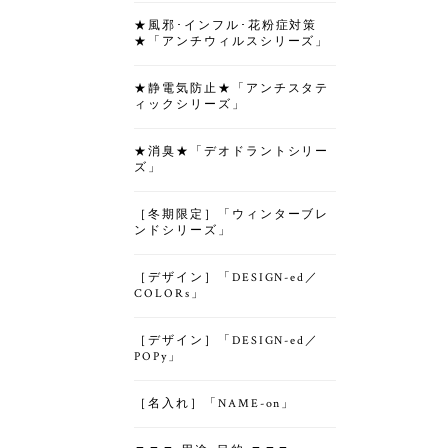
★風邪･インフル･花粉症対策
★「アンチウィルスシリーズ」
★静電気防止★「アンチスタテ
ィックシリーズ」
★消臭★「デオドラントシリー
ズ」
［冬期限定］「ウィンターブレ
ンドシリーズ」
［デザイン］「DESIGN-ed／
COLORs」
［デザイン］「DESIGN-ed／
POPy」
［名入れ］「NAME-on」