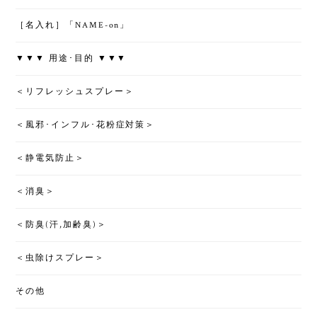
［名入れ］「NAME-on」
▼▼▼ 用途･目的 ▼▼▼
＜リフレッシュスプレー＞
＜風邪･インフル･花粉症対策＞
＜静電気防止＞
＜消臭＞
＜防臭(汗,加齢臭)＞
＜虫除けスプレー＞
その他