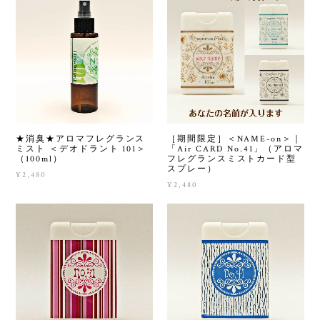
★消臭★アロマフレグランス
［期間限定］＜NAME-on＞｜
ミスト ＜デオドラント 101＞
「Air CARD No.41」（アロマ
（100ml）
フレグランスミストカード型
スプレー）
¥2,480
¥2,480